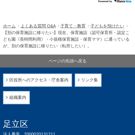
ホーム
よくある質問 Q&A
子育て・教育
子どもを預けたい
【別の保育施設に移りたい】現在、保育施設（認可保育所・認定こ
ども園《長時間利用》・小規模保育施設・保育ママ）に通っている
が、別の保育施設に移りたい（転所したい）。
ページの先頭へ戻る
区役所へのアクセス・庁舎案内
リンク集
組織案内
足立区
法人番号 2000020131211