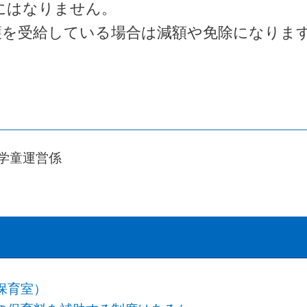
にはなりません。
護を受給している場合は減額や免除になりま
 学童運営係
保育室）