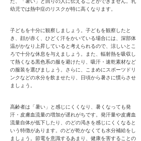
た、「暑い」と回りの人に伝えることができません。乳
幼児では熱中症のリスクが特に高くなります。
子どもを十分に観察しましょう。子どもを観察したと
き、顔が赤く、ひどく汗をかいている場合には、深部体
温がかなり上昇していると考えられるので、涼しいとこ
ろで十分な休息を与えましょう。また、輻射熱を吸収し
て熱くなる黒色系の服を避けたり、吸汗・速乾素材など
の服装を選びましょう。さらに、こまめにスポーツドリ
ンクなどの水分を飲ませたり、日頃から暑さに慣らさせ
ましょう。
高齢者は「暑い」と感じにくくなり、暑くなっても発
汗・皮膚血流量の増加が遅れがちです。発汗量や皮膚血
流量自体が低下したり、のどの渇きを感じにくくなると
いう特徴があります。のどが乾かなくても水分補給をし
ましょう。節電を意識するあまり、健康を害することの