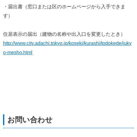
・届出書（窓口または区のホームページから入手できま
す）
住居表示の届出（建物の名称や出入口を変更したとき）
http://www.city.adachi.tokyo.jp/koseki/kurashi/todokede/juky
o-mesho.html