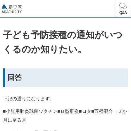
足立区
Q&A
子ども予防接種の通知がいつ
くるのか知りたい。
回答
下記の通りになります。
■小児用肺炎球菌ワクチン■Ｂ型肝炎■ロタ■五種混合→２か
月に至る月