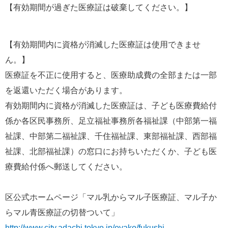
【有効期間が過ぎた医療証は破棄してください。】
【有効期間内に資格が消滅した医療証は使用できませ
ん。】
医療証を不正に使用すると、医療助成費の全部または一部
を返還いただく場合があります。
有効期間内に資格が消滅した医療証は、子ども医療費給付
係か各区民事務所、足立福祉事務所各福祉課（中部第一福
祉課、中部第二福祉課、千住福祉課、東部福祉課、西部福
祉課、北部福祉課）の窓口にお持ちいただくか、子ども医
療費給付係へ郵送してください。　　
区公式ホームページ「マル乳からマル子医療証、マル子か
らマル青医療証の切替ついて」
http://www.city.adachi.tokyo.jp/oyako/fukushi-