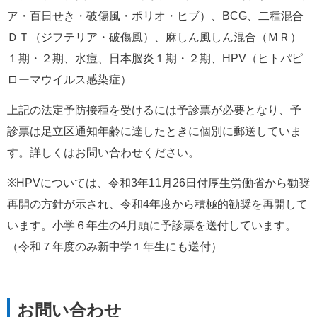
ア・百日せき・破傷風・ポリオ・ヒブ）、BCG、二種混合
ＤＴ（ジフテリア・破傷風）、麻しん風しん混合（ＭＲ）
１期・２期、水痘、日本脳炎１期・２期、HPV（ヒトパピ
ローマウイルス感染症）
上記の法定予防接種を受けるには予診票が必要となり、予
診票は足立区通知年齢に達したときに個別に郵送していま
す。詳しくはお問い合わせください。
※HPVについては、令和3年11月26日付厚生労働省から勧奨
再開の方針が示され、令和4年度から積極的勧奨を再開して
います。小学６年生の4月頭に予診票を送付しています。
（令和７年度のみ新中学１年生にも送付）