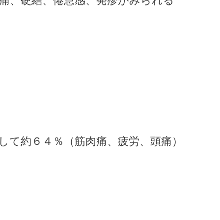
痛、硬結、倦怠感、発疹がみられる
して約６４％（筋肉痛、疲労、頭痛）