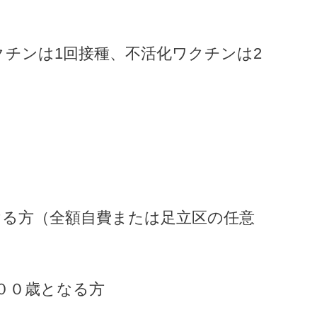
クチンは1回接種、不活化ワクチンは2
ける方（全額自費または足立区の任意
００歳となる方