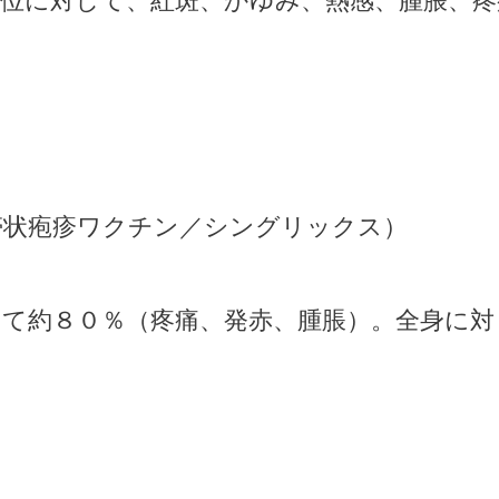
部位に対して、紅斑、かゆみ、熱感、腫脹、疼
帯状疱疹ワクチン／シングリックス）
して約８０％（疼痛、発赤、腫脹）。全身に対