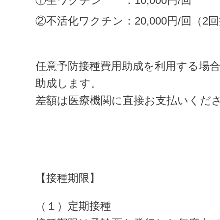
①生ワクチン　　：10,000円/回
②不活化ワクチン：20,000円/回（2回
任意予防接種費用助成を利用する場合、
助成します。
差額は医療機関に直接お支払いくだ
【接種期限】
（１）定期接種