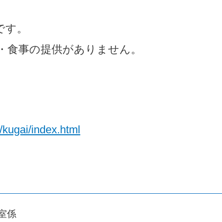
円です。
・食事の提供がありません。
u/kugai/index.html
室係